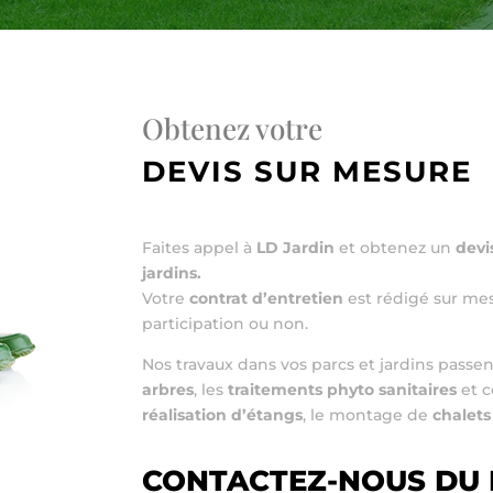
Obtenez votre
DEVIS SUR MESURE
Faites appel à
LD Jardin
et obtenez un
devi
jardins.
Votre
contrat d’entretien
est rédigé sur mes
participation ou non.
Nos travaux dans vos parcs et jardins passen
arbres
, les
traitements phyto sanitaires
et 
réalisation d’étangs
, le montage de
chalets
CONTACTEZ-NOUS DU 