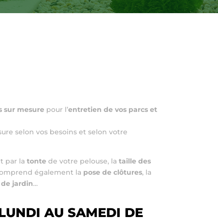
s sur mesure
pour l’
entretien de vos parcs et
ure selon vos besoins et selon votre
t par la
tonte
de votre pelouse, la
taille des
comprend également la
pose de clôtures
, la
 de jardin
…
LUNDI AU SAMEDI DE